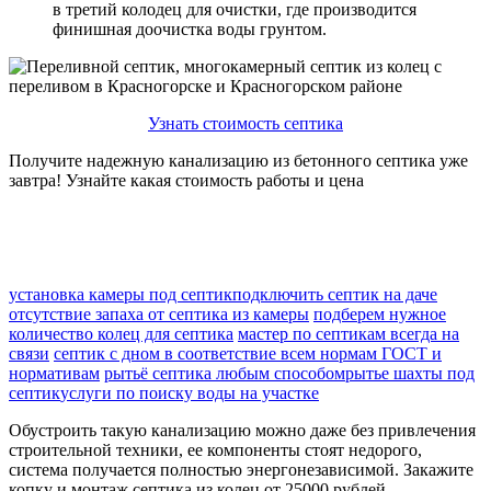
в третий колодец для очистки, где производится
финишная доочистка воды грунтом.
Узнать стоимость септика
Получите надежную канализацию из бетонного септика уже
завтра! Узнайте какая стоимость работы и цена
установка камеры под септик
подключить септик на даче
отсутствие запаха от септика из камеры
подберем нужное
количество колец для септика
мастер по септикам всегда на
связи
септик с дном в соответствие всем нормам ГОСТ и
нормативам
рытьё септика любым способом
рытье шахты под
септик
услуги по поиску воды на участке
Обустроить такую канализацию можно даже без привлечения
строительной техники, ее компоненты стоят недорого,
система получается полностью энергонезависимой. Закажите
копку и монтаж септика из колец от 25000 рублей.