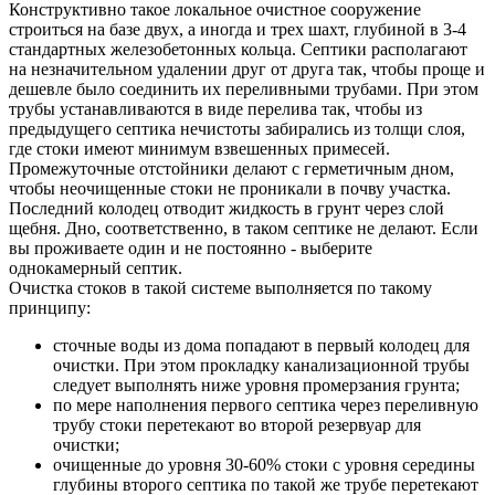
Конструктивно такое локальное очистное сооружение
строиться на базе двух, а иногда и трех шахт, глубиной в 3-4
стандартных железобетонных кольца. Септики располагают
на незначительном удалении друг от друга так, чтобы проще и
дешевле было соединить их переливными трубами. При этом
трубы устанавливаются в виде перелива так, чтобы из
предыдущего септика нечистоты забирались из толщи слоя,
где стоки имеют минимум взвешенных примесей.
Промежуточные отстойники делают с герметичным дном,
чтобы неочищенные стоки не проникали в почву участка.
Последний колодец отводит жидкость в грунт через слой
щебня. Дно, соответственно, в таком септике не делают. Если
вы проживаете один и не постоянно - выберите
однокамерный септик.
Очистка стоков в такой системе выполняется по такому
принципу:
сточные воды из дома попадают в первый колодец для
очистки. При этом прокладку канализационной трубы
следует выполнять ниже уровня промерзания грунта;
по мере наполнения первого септика через переливную
трубу стоки перетекают во второй резервуар для
очистки;
очищенные до уровня 30-60% стоки с уровня середины
глубины второго септика по такой же трубе перетекают