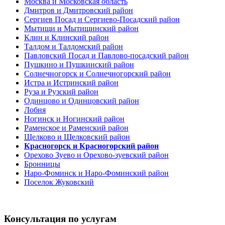
Москва и Московская область
Дмитров и Дмитровский район
Сергиев Посад и Сергиево-Посадский район
Мытищи и Мытищинский район
Клин и Клинский район
Талдом и Талдомский район
Павловский Посад и Павлово-посадский район
Пушкино и Пушкинский район
Солнечногорск и Солнечногорский район
Истра и Истринский район
Руза и Рузский район
Одинцово и Одинцовский район
Лобня
Ногинск и Ногинский район
Раменское и Раменский район
Щелково и Щелковский район
Красногорск и Красногорский район
Орехово Зуево и Орехово-зуевский район
Бронницы
Наро-Фоминск и Наро-Фоминский район
Поселок Жуковский
Консультация по услугам